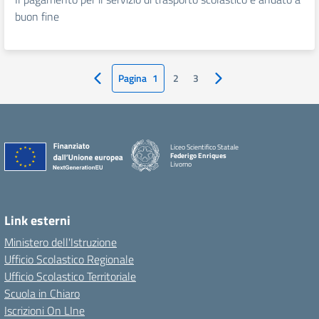
buon fine
Pagina
1
2
3
Pagina precedente
Pagina successiva
Liceo Scientifico Statale
Federigo Enriques
Livorno
Link esterni
Ministero dell'Istruzione
Ufficio Scolastico Regionale
Ufficio Scolastico Territoriale
Scuola in Chiaro
Iscrizioni On LIne