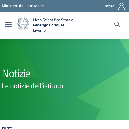
Vai ai contenuti
Vai al menu di navigazione
Vai al footer
Ministero dell'Istruzione
Accedi
Liceo Scientifico Statale
Federigo Enriques
Livorno
Notizie
Le notizie dell'istituto
FILTRI