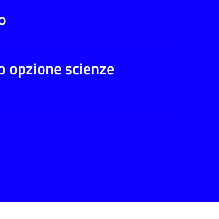
co
ico opzione scienze