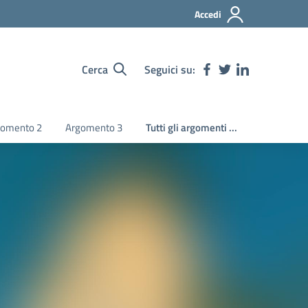
Accedi
Cerca
Seguici su:
gomento 2
Argomento 3
Tutti gli argomenti ...