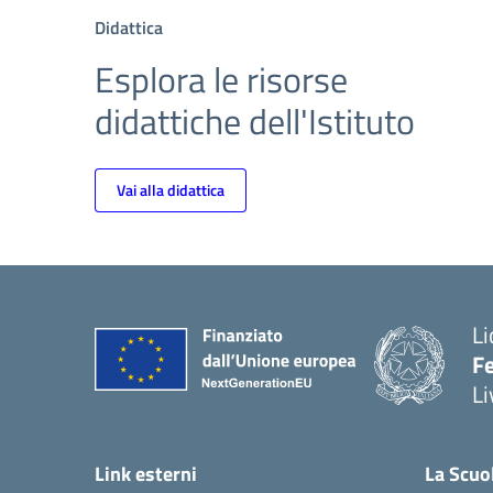
Didattica
Esplora le risorse
didattiche dell'Istituto
Vai alla didattica
Li
F
Li
Link esterni
La Scuo