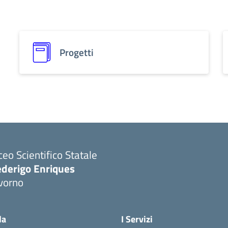
Progetti
ceo Scientifico Statale
ederigo Enriques
vorno
la
I Servizi