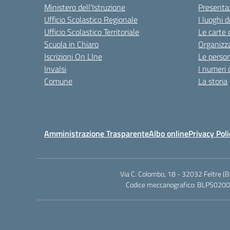
Ministero dell'Istruzione
Presenta
Ufficio Scolastico Regionale
I luoghi d
Ufficio Scolastico Territoriale
Le carte 
Scuola in Chiaro
Organizz
Iscrizioni On LIne
Le perso
Invalsi
I numeri 
Comune
La storia
Amministrazione Trasparente
Albo online
Privacy Poli
Via C. Colombo, 18 - 32032 Feltre 
Codice meccanografico: BLPS020006