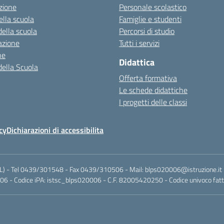
zione
Personale scolastico
ella scuola
Famiglie e studenti
della scuola
Percorsi di studio
azione
Tutti i servizi
ne
Didattica
della Scuola
Offerta formativa
Le schede didattiche
I progetti delle classi
cy
Dichiarazioni di accessibilita
(BL) - Tel 0439/301548 - Fax 0439/310506 - Mail: blps020006@istruzione.it 
 - Codice iPA: istsc_blps020006 - C.F. 82005420250 - Codice univoco fatt