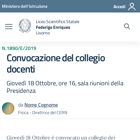
Vai ai contenuti
Vai al menu di navigazione
Vai al footer
Ministero dell'Istruzione
Accedi
Liceo Scientifico Statale
Federigo Enriques
Livorno
N.1890/E/2019
Convocazione del collegio
docenti
Giovedì 18 Ottobre, ore 16, sala riunioni della
Presidenza
da
Nome Cognome
Fisica - Direttrice del CERN
Giovedì 18 Ottobre è convocato un collegio dei