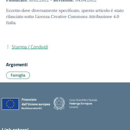
Pubblicato:
16.02.2022
-
Revisione:
04.04.2022
Eccetto dove diversamente specificato, questo articolo è stato
rilasciato sotto Licenza Creative Commons Attribuzione 4.0
Italia.
Stampa / Condividi
Argomenti
Famiglia
Liceo Scientifico Statale
Federigo Enriques
Livorno
Link esterni