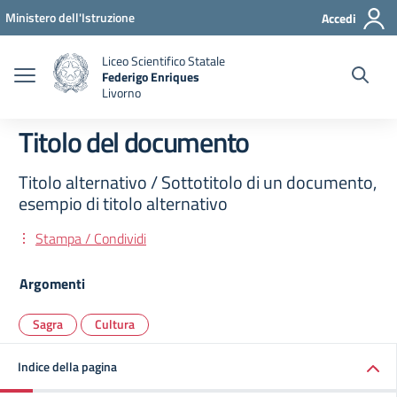
Vai ai contenuti
Vai al menu di navigazione
Vai al footer
Ministero dell'Istruzione
Accedi
Liceo Scientifico Statale
Federigo Enriques
Livorno
Titolo del documento
Titolo alternativo / Sottotitolo di un documento,
esempio di titolo alternativo
Stampa / Condividi
Argomenti
Sagra
Cultura
Indice della pagina