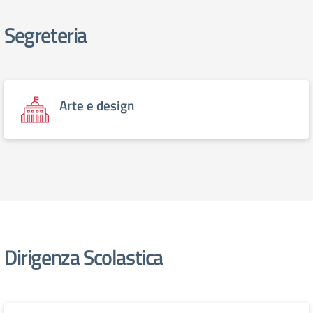
Segreteria
elenco degli organi
Arte e design
Dirigenza Scolastica