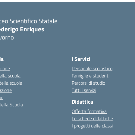
ceo Scientifico Statale
ederigo Enriques
vorno
la
I Servizi
zione
Personale scolastico
ella scuola
Famiglie e studenti
della scuola
Percorsi di studio
azione
Tutti i servizi
ne
Didattica
della Scuola
Offerta formativa
Le schede didattiche
I progetti delle classi