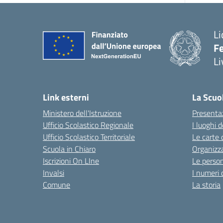
Li
F
Li
Link esterni
La Scuo
Ministero dell'Istruzione
Presenta
Ufficio Scolastico Regionale
I luoghi d
Ufficio Scolastico Territoriale
Le carte 
Scuola in Chiaro
Organizz
Iscrizioni On LIne
Le perso
Invalsi
I numeri 
Comune
La storia