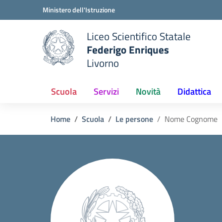
Vai ai contenuti
Vai al menu di navigazione
Vai al footer
Ministero dell'Istruzione
Liceo Scientifico Statale
Federigo Enriques
Livorno
Scuola
Servizi
Novità
Didattica
Home
Scuola
Le persone
Nome Cognome