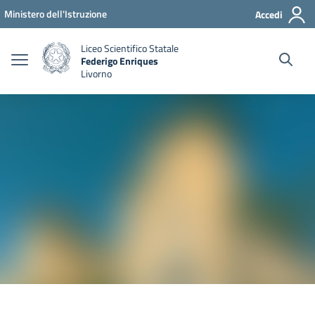
Vai ai contenuti
Vai al menu di navigazione
Vai al footer
Ministero dell'Istruzione
Accedi
Liceo Scientifico Statale
Federigo Enriques
Livorno