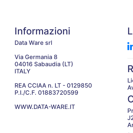
Informazioni
L
Data Ware srl
Via Germania 8
04016 Sabaudia (LT)
R
ITALY
L
REA CCIAA n. LT - 0129850
A
P.I./C.F. 01883720599
WWW.DATA-WARE.IT
P
J
A