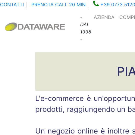
CONTATTI
|
PRENOTA CALL 20 MIN
|
+39 0773 512
-
AZIENDA
COMP
DAL
1998
-
PI
L'e-commerce è un'opportunit
prodotti, raggiungendo un bac
Un negozio online è inoltre 