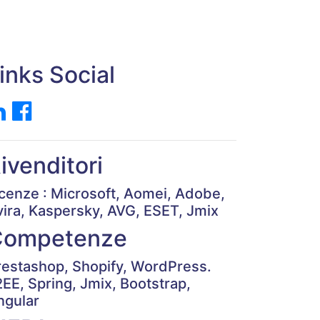
inks Social
ivenditori
icenze : Microsoft, Aomei, Adobe,
vira, Kaspersky, AVG, ESET, Jmix
Competenze
restashop, Shopify, WordPress.
2EE, Spring, Jmix, Bootstrap,
ngular