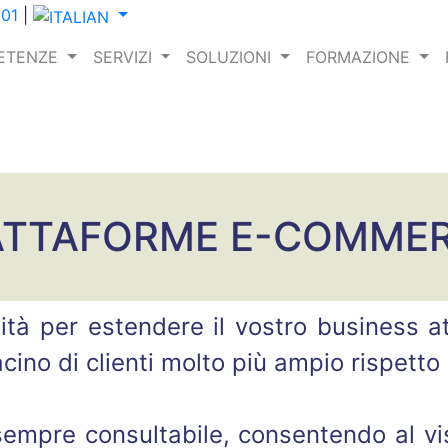
001
|
ETENZE
SERVIZI
SOLUZIONI
FORMAZIONE
ATTAFORME E-COMME
à per estendere il vostro business at
ino di clienti molto più ampio rispetto a
sempre consultabile, consentendo al visi