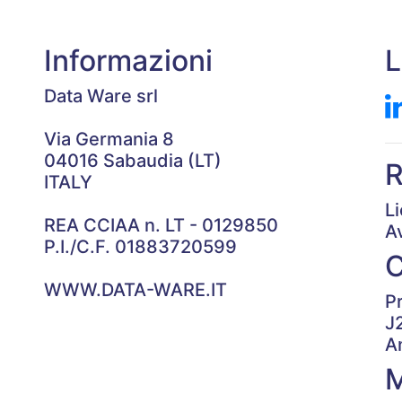
Informazioni
L
Data Ware srl
Via Germania 8
04016 Sabaudia (LT)
R
ITALY
L
REA CCIAA n. LT - 0129850
A
P.I./C.F. 01883720599
WWW.DATA-WARE.IT
P
J
A