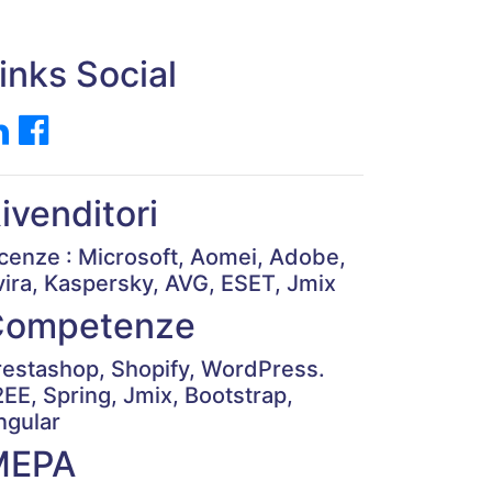
inks Social
ivenditori
icenze : Microsoft, Aomei, Adobe,
vira, Kaspersky, AVG, ESET, Jmix
Competenze
restashop, Shopify, WordPress.
2EE, Spring, Jmix, Bootstrap,
ngular
MEPA