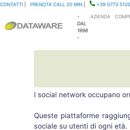
CONTATTI
|
PRENOTA CALL 20 MIN
|
+39 0773 512
-
AZIENDA
COMP
DAL
1998
-
I social network occupano or
Queste piattaforme raggiung
sociale su utenti di ogni età.