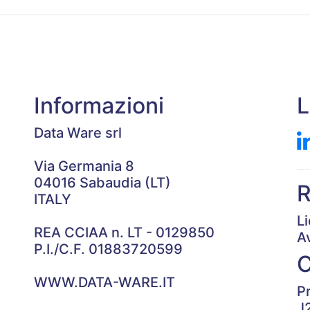
Informazioni
L
Data Ware srl
Via Germania 8
04016 Sabaudia (LT)
R
ITALY
L
REA CCIAA n. LT - 0129850
A
P.I./C.F. 01883720599
WWW.DATA-WARE.IT
P
J