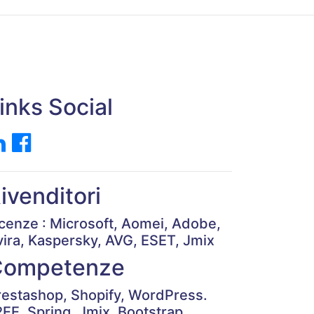
inks Social
ivenditori
icenze : Microsoft, Aomei, Adobe,
vira, Kaspersky, AVG, ESET, Jmix
Competenze
restashop, Shopify, WordPress.
2EE, Spring, Jmix, Bootstrap,